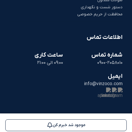
سوالات متداول
دستور شست و نگهداری
محافظت از حریم خصوصی
اطلاعات تماس
شماره تماس
ساعت کاری
0900-2058010
09:00 الی 21:00
ایمیل
info@vinzoco.com
استفاده از مطالب این وب سایت فقط برای مقاصد غیر تجاری و با ذکر منبع
بلامانع است. کلیه حقوق این سایت متعلق به وینزو می باشد.
موجود شد خبرم کن
Powered by
Binacity