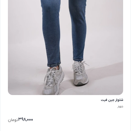
شلوار جین فیت
شلوار
398,000
تومان