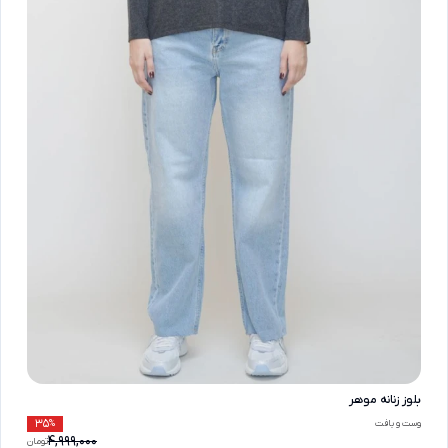
بلوز زنانه موهر
35
وست و بافت
%
4,999,000
تومان